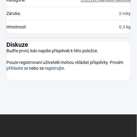
Záruka
:
2 roky
Hmotnost
:
0.3 kg
Diskuze
Buďte první, kdo napíše příspěvek k této položce.
Pouze registrovaní uživatelé mohou vkládat příspěvky. Prosím
přihlaste se
nebo se
registrujte
.
Z
á
p