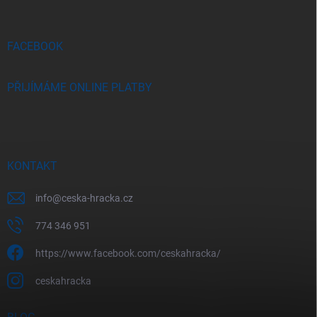
a
t
í
FACEBOOK
PŘIJÍMÁME ONLINE PLATBY
KONTAKT
info
@
ceska-hracka.cz
774 346 951
https://www.facebook.com/ceskahracka/
ceskahracka