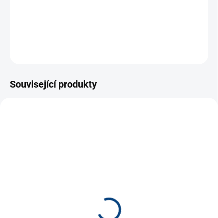
9x6 cm
folie i pro venkovní použití
ZEPTAT SE
Související produkty
NOVINKA
9935
9982
SKLADEM
SKLADEM
(80 KS)
(21 KS)
Odznak ČR vlajka vlající *
Odznak ČR lev znak *
80 Kč
80 Kč