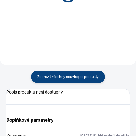
−
+
−
+
Do košíku
Do košíku
Zobrazit všechny související produkty
Popis produktu není dostupný
Doplňkové parametry
Kategorie
:
🇨🇿🇸🇰 Národní identita