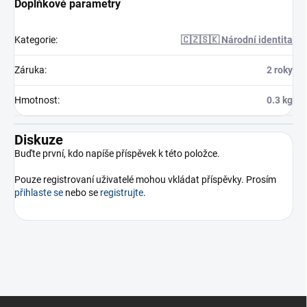
Doplňkové parametry
Kategorie
:
🇨🇿🇸🇰 Národní identita
Záruka
:
2 roky
Hmotnost
:
0.3 kg
Diskuze
Buďte první, kdo napíše příspěvek k této položce.
Pouze registrovaní uživatelé mohou vkládat příspěvky. Prosím
přihlaste se
nebo se
registrujte
.
Z