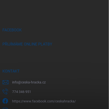
á
p
a
t
í
FACEBOOK
PŘIJÍMÁME ONLINE PLATBY
KONTAKT
info
@
ceska-hracka.cz
774 346 951
https://www.facebook.com/ceskahracka/