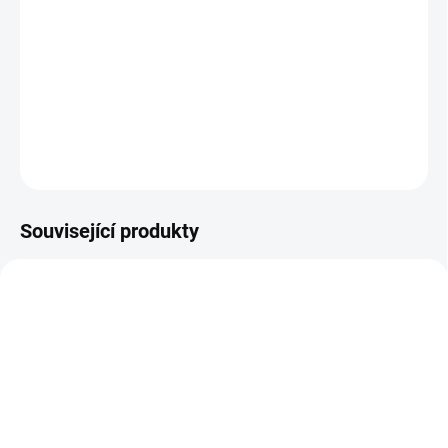
−
+
Přidat do košíku
Samolepky SK - 2 velikosti 12x8cm a 9x6 cm
folie i pro venkovní použití
ZEPTAT SE
Související produkty
NOVINKA
9935
9982
SKLADEM
SKLADEM
(80 KS)
(21 KS)