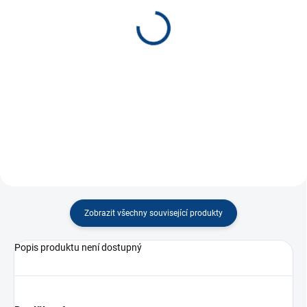
Odznak ČR vlajka vlající *
Odznak ČR lev znak *
80 Kč
80 Kč
−
+
−
+
Do košíku
Do košíku
Zobrazit všechny související produkty
Popis produktu není dostupný