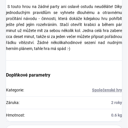
S touto hrou na žádné party ani oslavě ostudu neuděláte! Díky
jednoduchým pravidlům se vyhnete dlouhému a otravnému
pročítání návodu - činnosti, která dokáže kdejakou hru pohřbít
ješte před jejím rozehráním. Stačí otevřít krabici a během pár
minut už můžete mít za sebou několik kol. Jedna celá hra zabere
cca deset minut, takže si za jeden večer můžete připsat pořádnou
řádku vítězství. Žádné několikahodinové sezení nad nudným
herním plánem, tahle hra má spád :-)
Doplňkové parametry
Kategorie
:
Společenské hry
Záruka
:
2 roky
Hmotnost
:
0.6 kg