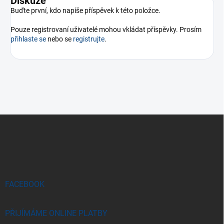
Diskuze
Buďte první, kdo napíše příspěvek k této položce.
Pouze registrovaní uživatelé mohou vkládat příspěvky. Prosím
přihlaste se
nebo se
registrujte
.
Z
á
p
a
t
í
FACEBOOK
PŘIJÍMÁME ONLINE PLATBY