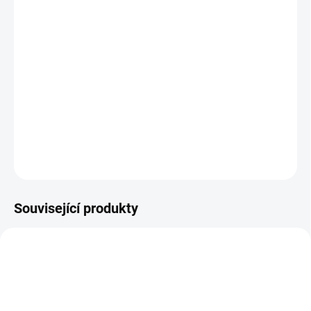
Nimble je svižná party hra, která vám ukáže, jak jste na
tom s pohotovostí a postřehem. Hra obsahuje 14
dřevěných kostek a 300 překvapivých témat. Nimble je
pro všechny hráče, kteří se rádi baví.
DETAILNÍ INFORMACE
ZEPTAT SE
Související produkty
9832
DIN002