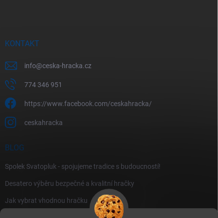
KONTAKT
info
@
ceska-hracka.cz
774 346 951
https://www.facebook.com/ceskahracka/
ceskahracka
BLOG
Spolek Svatopluk - spojujeme tradice s budoucností!
Desatero výběru bezpečné a kvalitní hračky
Jak vybrat vhodnou hračku