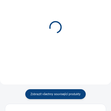
SKLADEM
SKLADEM
(2 KS)
(5 KS)
Magnetické divadlo Hrad
Dopravka - rodinná hra
*
300 Kč
320 Kč
−
+
−
+
Do košíku
Do košíku
Zobrazit všechny související produkty